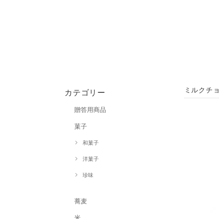
ミルクチ
カテゴリー
贈答用商品
菓子
和菓子
洋菓子
珍味
蕎麦
米