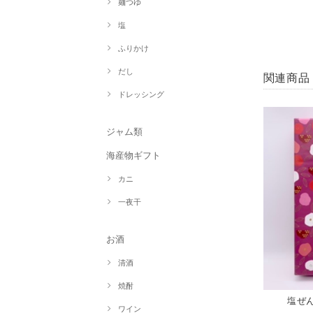
麺つゆ
塩
ふりかけ
だし
関連商品
ドレッシング
ジャム類
海産物ギフト
カニ
一夜干
お酒
清酒
焼酎
塩ぜ
ワイン