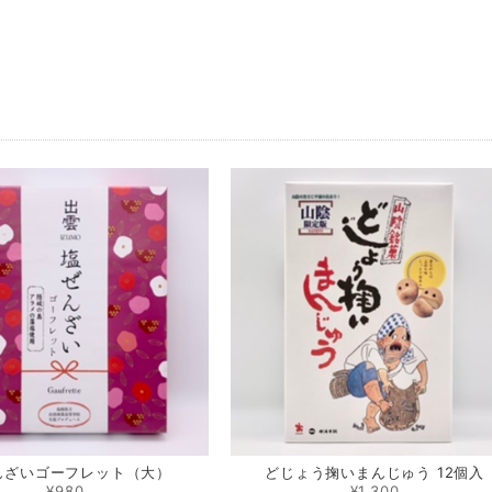
んざいゴーフレット（大）
どじょう掬いまんじゅう 12個入
¥980
¥1,300