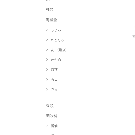
麺類
海産物
しじみ
のどぐろ
あご(飛魚)
わかめ
海苔
カニ
赤貝
肉類
調味料
醤油