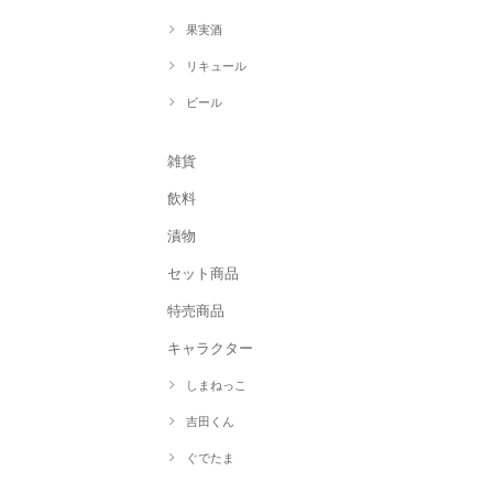
果実酒
リキュール
ビール
雑貨
飲料
漬物
セット商品
特売商品
キャラクター
しまねっこ
吉田くん
ぐでたま