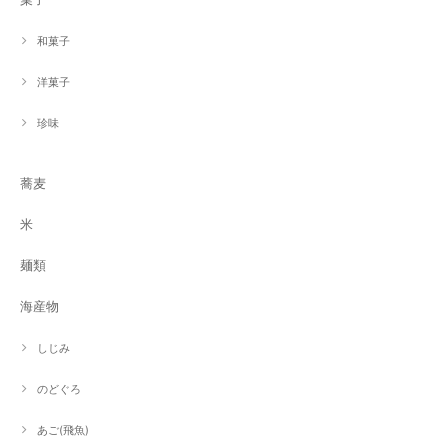
和菓子
洋菓子
珍味
蕎麦
米
麺類
海産物
しじみ
のどぐろ
あご(飛魚)