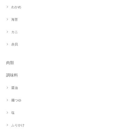
わかめ
海苔
カニ
赤貝
肉類
調味料
醤油
麺つゆ
塩
ふりかけ