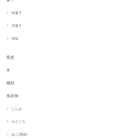
和菓子
洋菓子
珍味
蕎麦
米
麺類
海産物
しじみ
のどぐろ
あご(飛魚)