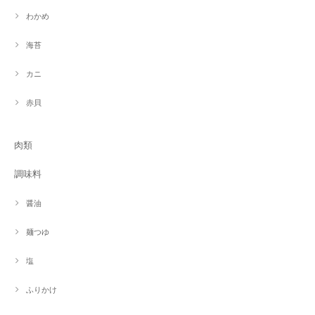
わかめ
海苔
カニ
赤貝
肉類
調味料
醤油
麺つゆ
塩
ふりかけ