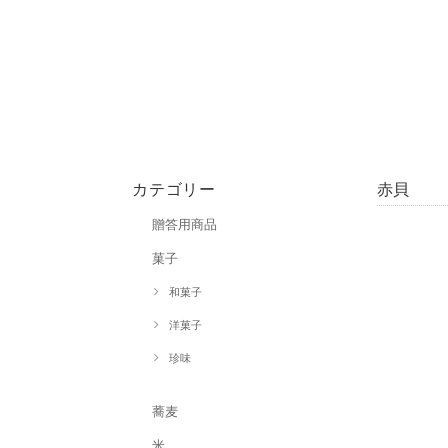
カテゴリー
赤貝
贈答用商品
菓子
和菓子
洋菓子
珍味
蕎麦
米