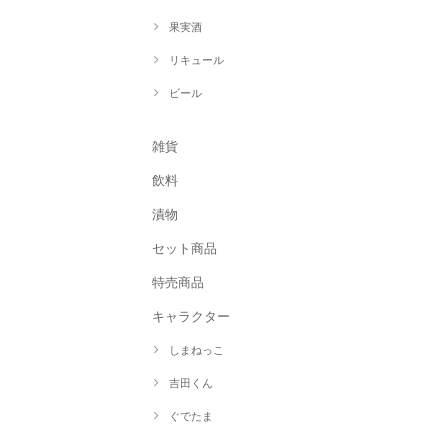
果実酒
リキュール
ビール
雑貨
飲料
漬物
セット商品
特売商品
キャラクター
しまねっこ
吉田くん
ぐでたま