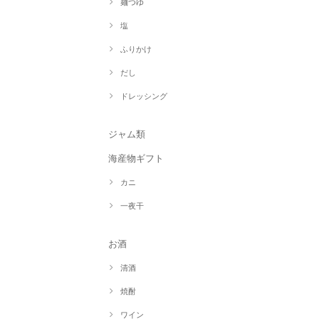
麺つゆ
塩
ふりかけ
だし
ドレッシング
ジャム類
海産物ギフト
カニ
一夜干
お酒
清酒
焼酎
ワイン