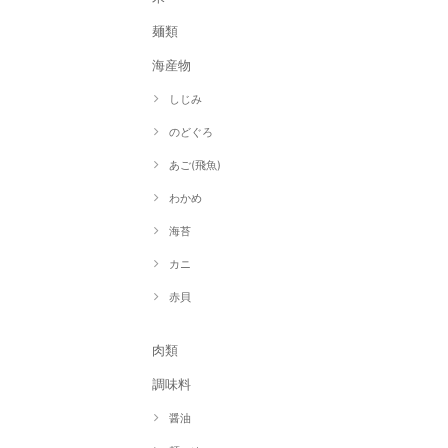
麺類
海産物
しじみ
のどぐろ
あご(飛魚)
わかめ
海苔
カニ
赤貝
肉類
調味料
醤油