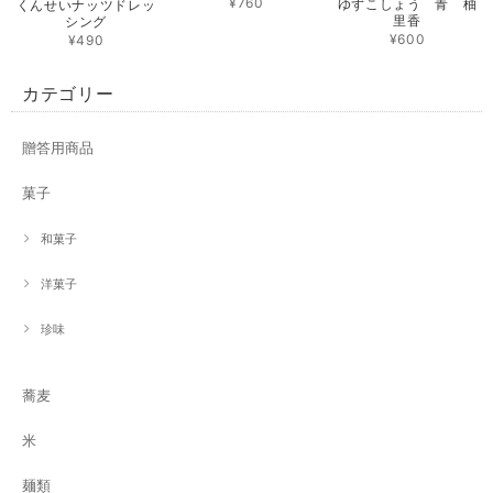
¥760
ゆずこしょう 青 柚
くんせいナッツドレッ
里香
シング
¥600
¥490
カテゴリー
贈答用商品
菓子
和菓子
洋菓子
珍味
蕎麦
米
麺類