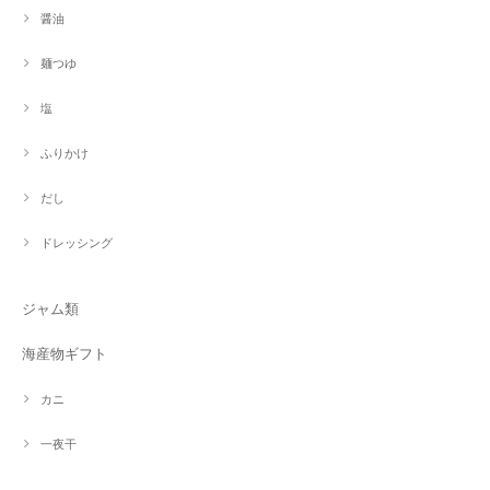
醤油
麺つゆ
塩
ふりかけ
だし
ドレッシング
ジャム類
海産物ギフト
カニ
一夜干