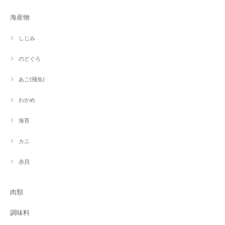
海産物
しじみ
のどぐろ
あご(飛魚)
わかめ
海苔
カニ
赤貝
肉類
調味料