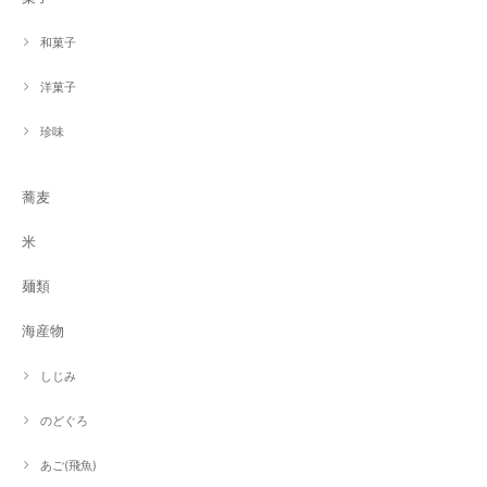
和菓子
洋菓子
珍味
蕎麦
米
麺類
海産物
しじみ
のどぐろ
あご(飛魚)