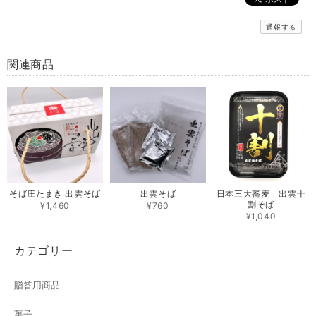
通報する
関連商品
そば庄たまき 出雲そば
出雲そば
日本三大蕎麦 出雲十
割そば
¥1,460
¥760
¥1,040
カテゴリー
贈答用商品
菓子