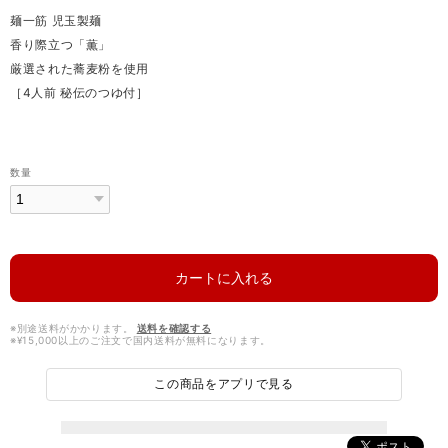
麺一筋 児玉製麺
香り際立つ「薫」
厳選された蕎麦粉を使用
［4人前 秘伝のつゆ付］
数量
カートに入れる
※別途送料がかかります。
送料を確認する
※¥15,000以上のご注文で国内送料が無料になります。
この商品をアプリで見る