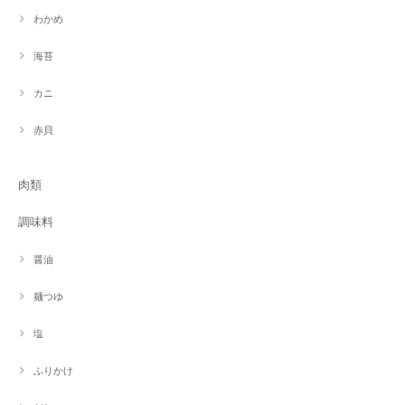
わかめ
海苔
カニ
赤貝
肉類
調味料
醤油
麺つゆ
塩
ふりかけ