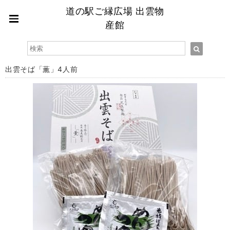
道の駅ご縁広場 出雲物
産館
出雲そば「薫」4人前